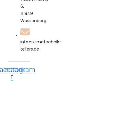
6,
41849
Wassenberg
info@klimatechnik-
tellers.de
acebook-
Instagram
f